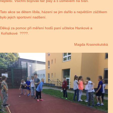
nejdelší. Všichni bojovali fair play a s úsměvem na tváři.
Tato akce se dětem líbila, házení se jim dařilo a největším zážitkem
bylo jejich sportovní nadšení.
Děkuji za pomoc při měření hodů paní učitelce Hankové a
Kořistkové ????.
Magda Krasnokutská