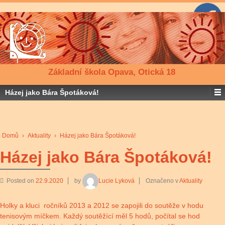
Základní škola Opava, Otická 18
Házej jako Bára Špotáková!
Domů
›
Aktuality
›
Házej jako Bára Špotáková!
Házej jako Bára Špotáková!
Posted on
22.9.2020
by
Lucie Lyková
Označeno v
Aktuality
Holky a kluci ročníků 2013 a 2012 se zapojili do soutěže v hodu
tenisovým míčkem. Každý soutěžící měl 5 hodů, počítal se hod