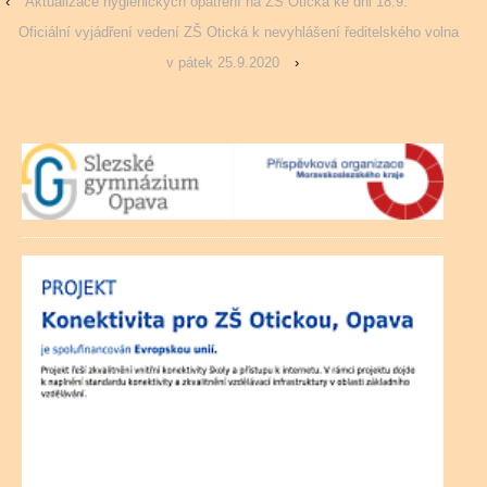
‹
Aktualizace hygienických opatření na ZŠ Otická ke dni 18.9.
Oficiální vyjádření vedení ZŠ Otická k nevyhlášení ředitelského volna
v pátek 25.9.2020
›