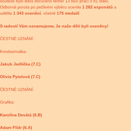
soutěže bylo letos doručeno téměř 13 tisíc prací z 81 států.
Odborná porota po pečlivém výběru ocenila
1 282 exponátů
a
udělila
1 343 ocenění
, včetně
175 medailí
.
S radostí Vám oznamujeme, že naše děti byli oceněny!
ČESTNÉ UZNÁNÍ:
Kresba/malba:
Jakub Jedlička (7.C)
Olivia Pytelová (7.C)
ČESTNÉ UZNÁNÍ:
Grafika:
Karolína Devátá (6.B)
Adam Flídr (6.A)