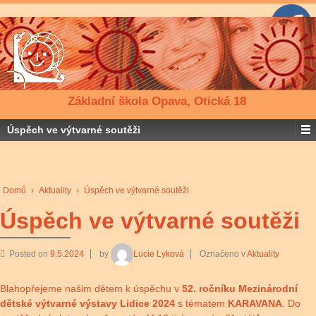
Základní škola Opava, Otická 18
Úspěch ve výtvarné soutěži
Domů
›
Aktuality
›
Úspěch ve výtvarné soutěži
Úspěch ve výtvarné soutěži
Posted on
9.5.2024
by
Lucie Lyková
Označeno v
Aktuality
Blahopřejeme našim dětem k úspěchu v
52. ročníku Mezinárodní
dětské výtvarné výstavy Lidice 2024
s tématem
KARAVANA
.
Do