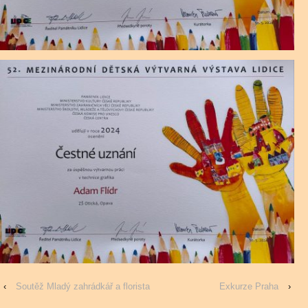
‹
Soutěž Mladý zahrádkář a florista
Exkurze Praha
›