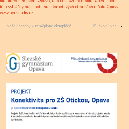
statutárním městem Opava, a to celé území města. Úplné znění
této vyhlášky naleznete na internetových stránkách města Opavy
www.opava-city.cz
.
‹
Naše úspěchy v zeměpisné olympiádě
19. školní ples
›