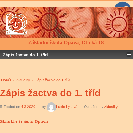
Základní škola Opava, Otická 18
Zápis žactva do 1. tříd
Domů
›
Aktuality
›
Zápis žactva do 1. tříd
Zápis žactva do 1. tříd
Posted on
4.3.2020
by
Lucie Lyková
Označeno v
Aktuality
Statutární město Opava