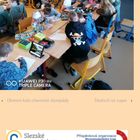
‹
Okresní kolo chemické olympiády
Deutsch ist super
›