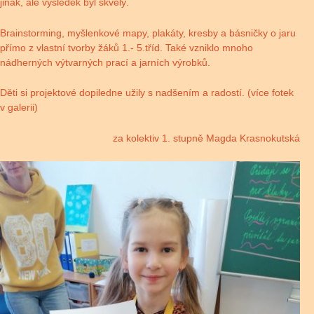
jinak, ale výsledek byl skvělý.
Brainstorming, myšlenkové mapy, plakáty, kresby a básničky o jaru
přímo z vlastní tvorby žáků 1.- 5.tříd. Také vzniklo mnoho
nádherných výtvarných prací a jarních výrobků.
Děti si projektové dopiledne užily s nadšením a radostí. (více fotek
v galerii)
za kolektiv 1. stupně Magda Krasnokutská