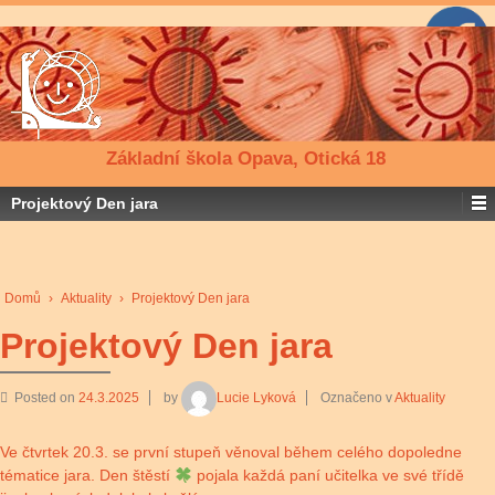
Základní škola Opava, Otická 18
Projektový Den jara
Domů
›
Aktuality
›
Projektový Den jara
Projektový Den jara
Posted on
24.3.2025
by
Lucie Lyková
Označeno v
Aktuality
Ve čtvrtek 20.3. se první stupeň věnoval během celého dopoledne
tématice jara. Den štěstí
pojala každá paní učitelka ve své třídě