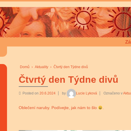
Zá
Domů
›
Aktuality
›
Čtvrtý den Týdne divů
Čtvrtý den Týdne divů
Posted on
20.6.2024
by
Lucie Lyková
Označeno v
Aktua
Oblečení naruby. Podívejte, jak nám to šlo
.