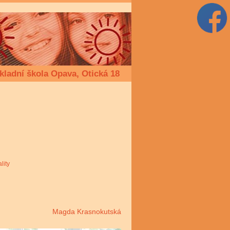
kladní škola Opava, Otická 18
lity
Magda Krasnokutská