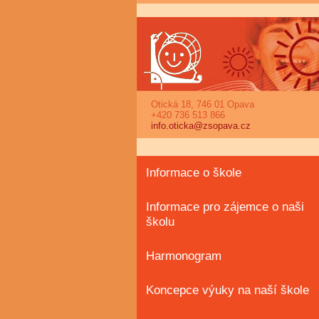
Otická 18, 746 01 Opava
+420 736 513 866
info.oticka@zsopava.cz
Informace o škole
Informace pro zájemce o naši
školu
Harmonogram
Koncepce výuky na naší škole