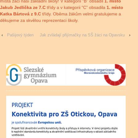
místa žáci naší základní školy! V kategorii “B” obsadil
1. místo
Jakub Jedlička ze 7.C
třídy a v kategorii “C” obsadila
1. místo
Katka Bártová z 9.C
třídy. Oběma žákům velmi gratulujeme a
děkujeme za skvělou reprezentaci školy.
‹
Pašijový týden
Jak zvládají přijímačky na SŠ žáci na Opavsku
›