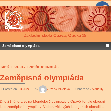
Základní škola Opava, Otická 18
Zeměpisná olympiáda
Domů
›
Aktuality
›
Zeměpisná olympiáda
Zeměpisná olympiáda
Posted on
5.3.2024
by
Zuzana Miketová
Označeno v
Aktuality
Dne 21. února se na Mendelově gymnáziu v Opavě konalo okresní
kolo zeměpisné olympiády. V obou věkových kategoriích obsadili 1.