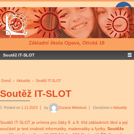
Základní škola Opava, Otická 18
Soutěž IT-SLOT
Domů
›
Aktuality
›
Soutěž IT-SLOT
Soutěž IT-SLOT
Posted on
1.12.2023
by
Zuzana Miketová
Označeno v
Aktuality
Soutěž IT-SLOT je určena pro žáky 8. a 9. tříd základních škol a její
součástí je test znalostí informatiky, matematiky a fyziky.
Soutěže