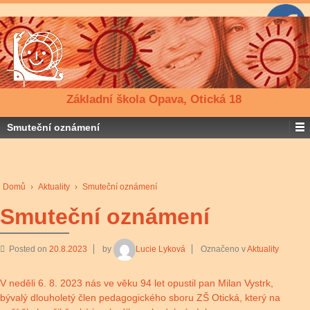
Základní škola Opava, Otická 18
Smuteční oznámení
Domů
›
Aktuality
›
Smuteční oznámení
Smuteční oznámení
Posted on
20.8.2023
by
Lucie Lyková
Označeno v
Aktuality
V neděli 6. 8. 2023 nás ve věku 94 let opustil pan Milan Vystrk,
bývalý dlouholetý člen pedagogického sboru ZŠ Otická, který na