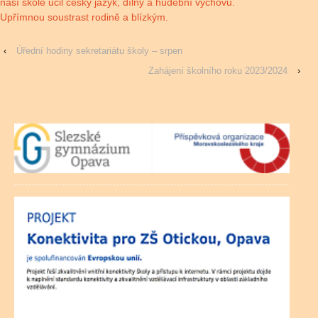
naší škole učil český jazyk, dílny a hudební výchovu.
Upřímnou soustrast rodině a blízkým.
‹
Úřední hodiny sekretariátu školy – srpen
Zahájení školního roku 2023/2024
›