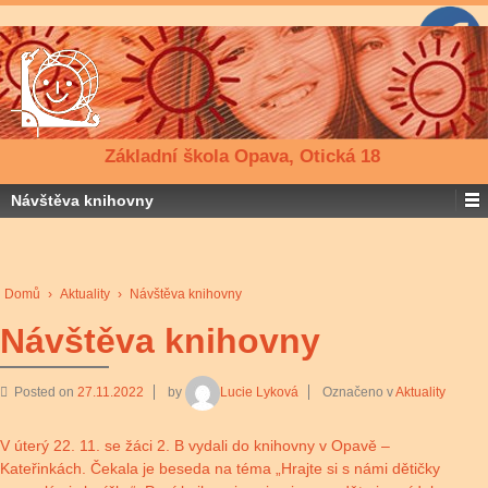
Základní škola Opava, Otická 18
Návštěva knihovny
Domů
›
Aktuality
›
Návštěva knihovny
Návštěva knihovny
Posted on
27.11.2022
by
Lucie Lyková
Označeno v
Aktuality
V úterý 22. 11. se žáci 2. B vydali do knihovny v Opavě –
Kateřinkách. Čekala je beseda na téma „Hrajte si s námi dětičky