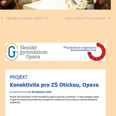
‹
Netradiční hodina vaření 7.A
Naši úspěšní Pythagoristé
›