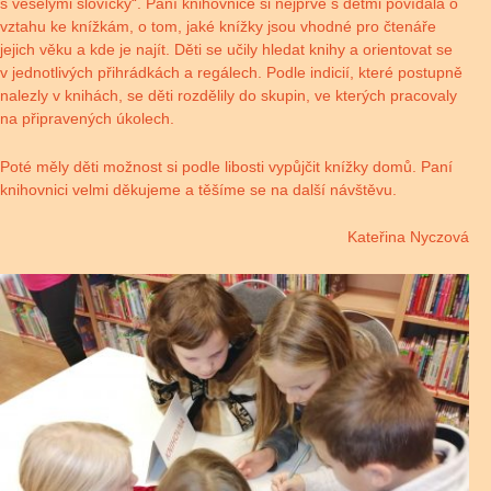
s veselými slovíčky“. Paní knihovnice si nejprve s dětmi povídala o
vztahu ke knížkám, o tom, jaké knížky jsou vhodné pro čtenáře
jejich věku a kde je najít. Děti se učily hledat knihy a orientovat se
v jednotlivých přihrádkách a regálech. Podle indicií, které postupně
nalezly v knihách, se děti rozdělily do skupin, ve kterých pracovaly
na připravených úkolech.
Poté měly děti možnost si podle libosti vypůjčit knížky domů. Paní
knihovnici velmi děkujeme a těšíme se na další návštěvu.
Kateřina Nyczová