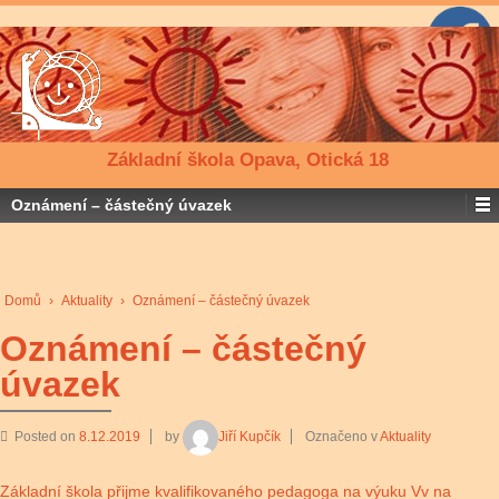
Základní škola Opava, Otická 18
Oznámení – částečný úvazek
Domů
›
Aktuality
›
Oznámení – částečný úvazek
Oznámení – částečný
úvazek
Posted on
8.12.2019
by
Jiří Kupčík
Označeno v
Aktuality
Základní škola přijme kvalifikovaného pedagoga na výuku Vv na