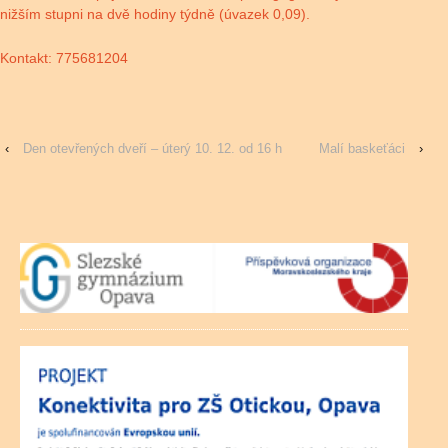
nižším stupni na dvě hodiny týdně (úvazek 0,09).
Kontakt: 775681204
‹
Den otevřených dveří – úterý 10. 12. od 16 h
Malí baskeťáci
›