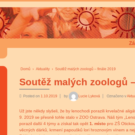
Zá
Domů
›
Aktuality
›
Soutěž malých zoologů – finále 2019
Soutěž malých zoologů –
Posted on
1.10.2019
by
Lucie Lyková
Označeno v
Aktua
Už jste někdy slyšeli, že by lenochodi porazili krvelačné alig
9. 2019 se přesně tohle stalo v ZOO Ostrava. Náš tým „Len
porazil další 4 týmy a získal tak opět
1. místo
pro ZŠ Otickou
věcných dárků, krmení papoušků lori hroznovým vínem a nej