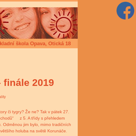
kladní škola Opava, Otická 18
 finále 2019
lity
átory či tygry? Že ne? Tak v pátek 27.
ochodů“ z 5. A třídy s přehledem
. Odměnou jim bylo, mimo tradičních
většího holuba na světě Korunáče.