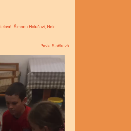
telové, Šimonu Holušovi, Nele
Pavla Staňková