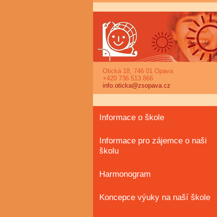
Otická 18, 746 01 Opava
+420 736 513 866
info.oticka@zsopava.cz
Informace o škole
Informace pro zájemce o naši
školu
Harmonogram
Koncepce výuky na naší škole