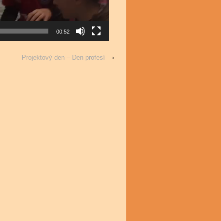
00:52
Projektový den – Den profesí
›