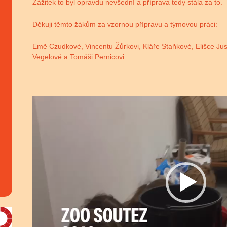
Zážitek to byl opravdu nevšední a příprava tedy stála za to.
Děkuji těmto žákům za vzornou přípravu a týmovou práci:
Emě Czudkové, Vincentu Žůrkovi, Kláře Staňkové, Elišce Jus
Vegelové a Tomáši Pernicovi.
Video
přehrávač