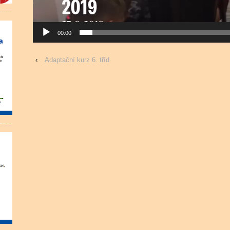
00:00
‹
Adaptační kurz 6. tříd