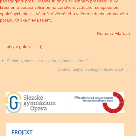
pedagogové prožili krásné tři dny v příjemném prostředí, díky
krásnému počasí většinou na čerstvém vzduchu, se spoustou
společných aktivit, včetně závěrečného večera v duchu zábavného
pořadu Otická hledá talent.
Romana Pilařová
… fotky v galerii … :o)
‹
Školní gymnastika v novém gymnastickém sále
Soutěž malých zoologů – finále 2019
›