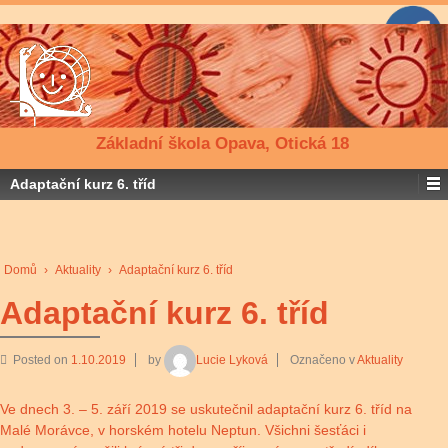
Základní škola Opava, Otická 18
Adaptační kurz 6. tříd
Domů
›
Aktuality
›
Adaptační kurz 6. tříd
Adaptační kurz 6. tříd
Posted on
1.10.2019
by
Lucie Lyková
Označeno v
Aktuality
Ve dnech 3. – 5. září 2019 se uskutečnil adaptační kurz 6. tříd na
Malé Morávce, v horském hotelu Neptun. Všichni šesťáci i