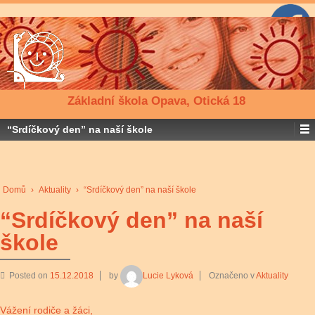
Základní škola Opava, Otická 18
“Srdíčkový den” na naší škole
Domů
›
Aktuality
›
“Srdíčkový den” na naší škole
“Srdíčkový den” na naší
škole
Posted on
15.12.2018
by
Lucie Lyková
Označeno v
Aktuality
Vážení rodiče a žáci,