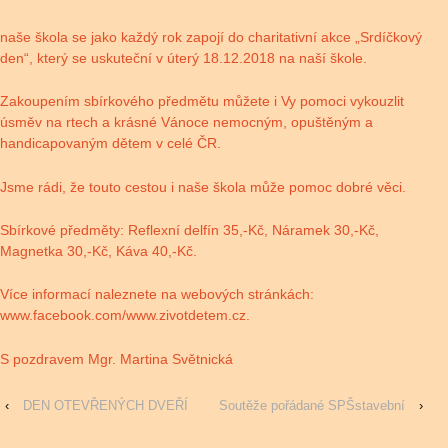
naše škola se jako každý rok zapojí do charitativní akce „Srdíčkový
den“, který se uskuteční v úterý 18.12.2018 na naší škole.
Zakoupením sbírkového předmětu můžete i Vy pomoci vykouzlit
úsměv na rtech a krásné Vánoce nemocným, opuštěným a
handicapovaným dětem v celé ČR.
Jsme rádi, že touto cestou i naše škola může pomoc dobré věci.
Sbírkové předměty: Reflexní delfín 35,-Kč, Náramek 30,-Kč,
Magnetka 30,-Kč, Káva 40,-Kč.
Více informací naleznete na webových stránkách:
www.facebook.com/www.zivotdetem.cz.
S pozdravem Mgr. Martina Světnická
‹
DEN OTEVŘENÝCH DVEŘÍ
Soutěže pořádané SPŠstavební
›