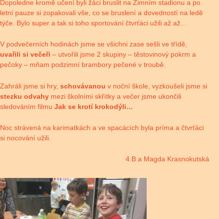
Dopoledne kromě učení byli žáci bruslit na Zimním stadionu a po
letní pauze si zopakovali vše, co se bruslení a dovedností na ledě
týče. Bylo super a tak si toho sportování čtvrťáci užili až až…
V podvečerních hodinách jsme se všichni zase sešli ve třídě,
uvařili si večeři
– utvořili jsme 2 skupiny – těstovinový pokrm a
pečoky – mňam podzimní brambory pečené v troubě.
Zahráli jsme si hry,
schovávanou
v noční škole, vyzkoušeli jsme si
stezku odvahy
mezi školními skřítky a večer jsme ukončili
sledováním filmu
Jak se krotí krokodýli…
Noc strávená na karimatkách a ve spacácích byla príma a čtvrťáci
si nocování užili.
4.B a Magda Krasnokutská