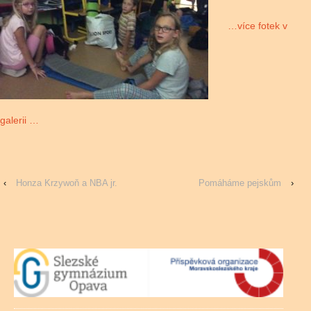
…více fotek v
galerii …
‹
Honza Krzywoň a NBA jr.
Pomáháme pejskům
›