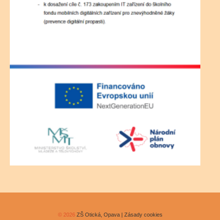
© 2026
ZŠ Otická, Opava | Zásady cookies