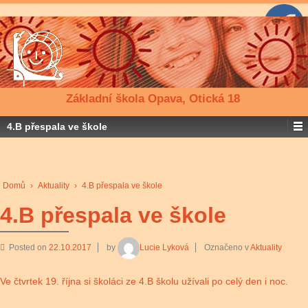
Základní škola Opava, Otická 18
4.B přespala ve škole
Domů
›
Aktuality
›
4.B přespala ve škole
4.B přespala ve škole
Posted on
22.10.2017
by
Lucie Lyková
Označeno v
Aktuality
Ve čtvrtek 19. října si školáci ze 4.B školu užívali po celý den i noc.