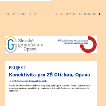
‹
Memoriál Mirko Fišera
Otická na Veletrhu vzdělávání
›