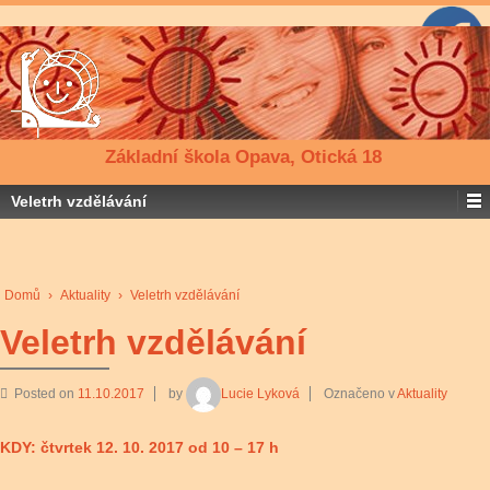
Základní škola Opava, Otická 18
Veletrh vzdělávání
Domů
›
Aktuality
›
Veletrh vzdělávání
Veletrh vzdělávání
Posted on
11.10.2017
by
Lucie Lyková
Označeno v
Aktuality
KDY: čtvrtek 12. 10. 2017 od 10 – 17 h