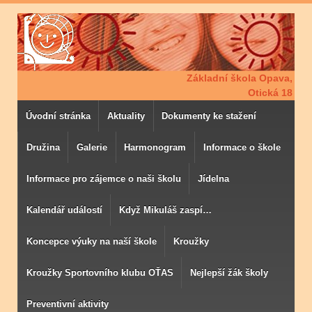
Základní škola Opava,
Otická 18
Úvodní stránka
Aktuality
Dokumenty ke stažení
Družina
Galerie
Harmonogram
Informace o škole
Informace pro zájemce o naši školu
Jídelna
Kalendář událostí
Když Mikuláš zaspí…
Koncepce výuky na naší škole
Kroužky
Kroužky Sportovního klubu OŤAS
Nejlepší žák školy
Preventivní aktivity