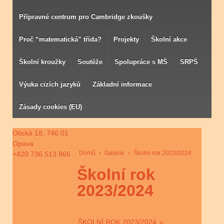
Přípravné centrum pro Cambridge zkoušky
Proč “matematická” třída?
Projekty
Školní akce
Školní kroužky
Soutěže
Spolupráce s MŠ
SRPŠ
Výuka cizích jazyků
Základní informace
Zásady cookies (EU)
Otická 18, 746 01
Opava
Domů
›
Galerie
›
Školní rok 2023/2024
+420 736 513 866
Školní rok
2023/2024
ŠKOLNÍ ROK 2023/2024
»