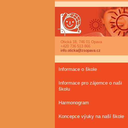
Otická 18, 746 01 Opava
+420 736 513 866
info.oticka@zsopava.cz
Informace o škole
Informace pro zájemce o naši
školu
Harmonogram
Koncepce výuky na naší škole