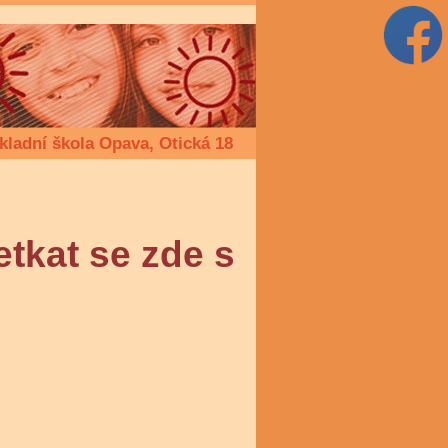
kladní škola Opava, Otická 18
setkat se zde s