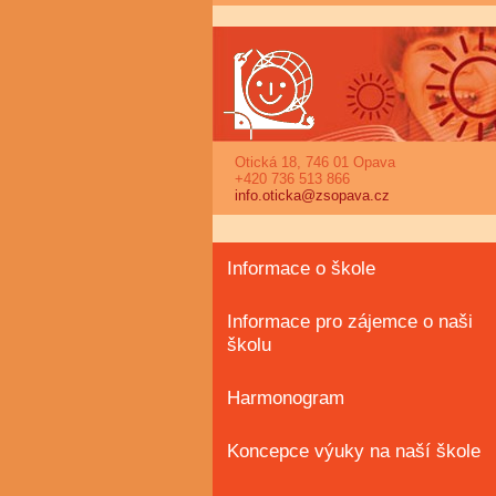
Otická 18, 746 01 Opava
+420 736 513 866
info.oticka@zsopava.cz
Informace o škole
Informace pro zájemce o naši
školu
Harmonogram
Koncepce výuky na naší škole