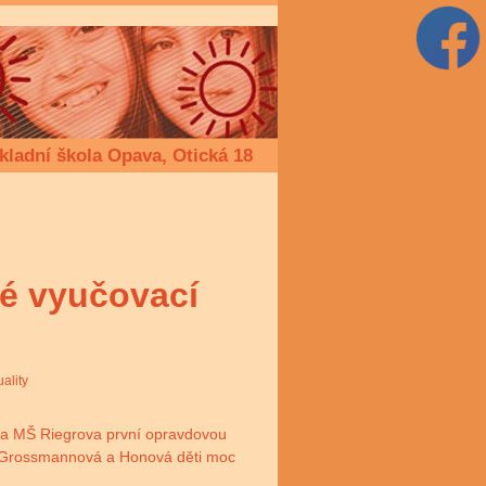
kladní škola Opava, Otická 18
é vyučovací
uality
ká a MŠ Riegrova první opravdovou
lky Grossmannová a Honová děti moc