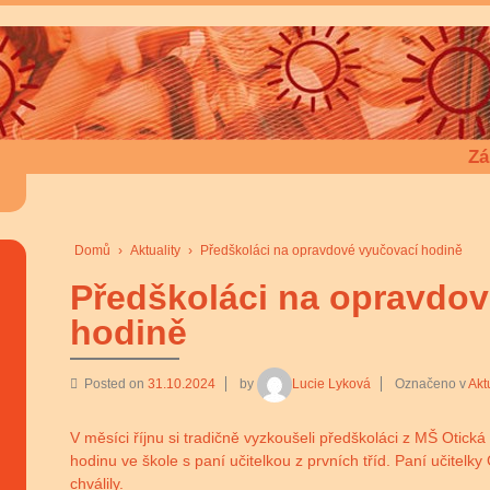
Zá
Domů
›
Aktuality
›
Předškoláci na opravdové vyučovací hodině
Předškoláci na opravdov
hodině
Posted on
31.10.2024
by
Lucie Lyková
Označeno v
Akt
V měsíci říjnu si tradičně vyzkoušeli předškoláci z MŠ Otic
hodinu ve škole s paní učitelkou z prvních tříd. Paní učite
chválily.