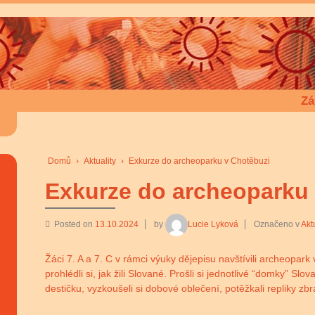
Zá
Domů
›
Aktuality
›
Exkurze do archeoparku v Chotěbuzi
Exkurze do archeoparku
Posted on
13.10.2024
by
Lucie Lyková
Označeno v
Akt
Žáci 7. A a 7. C v rámci výuky dějepisu navštívili archeopark
prohlédli si, jak žili Slované. Prošli si jednotlivé “domky” Sl
destičku, vyzkoušeli si dobové oblečení, potěžkali repliky zbr