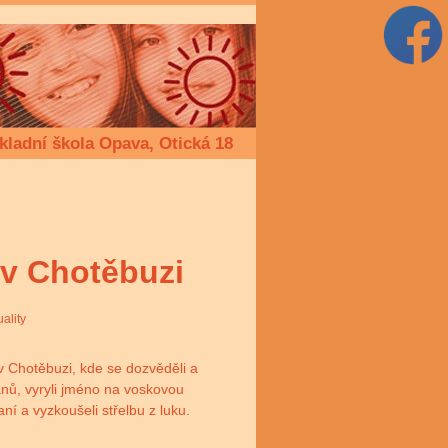
kladní škola Opava, Otická 18
 v Chotěbuzi
uality
 v Chotěbuzi, kde se dozvěděli a
ovanů, vyryli jméno na voskovou
aní a vyzkoušeli střelbu z luku.