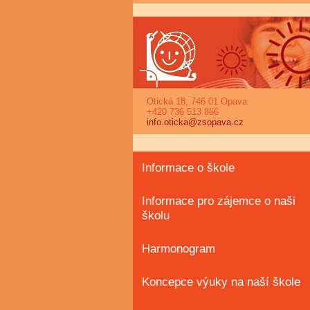
Otická 18, 746 01 Opava
+420 736 513 866
info.oticka@zsopava.cz
Informace o škole
Informace pro zájemce o naši
školu
Harmonogram
Koncepce výuky na naší škole