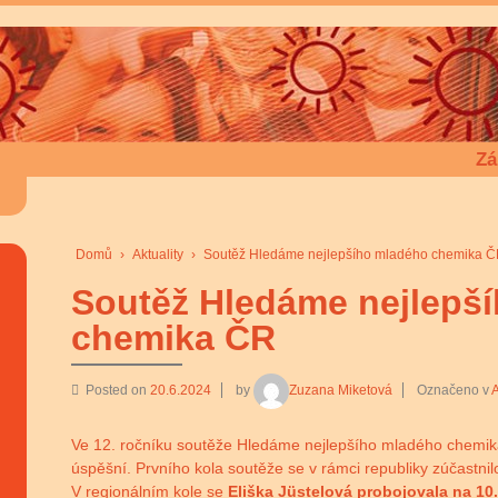
Zá
Domů
›
Aktuality
›
Soutěž Hledáme nejlepšího mladého chemika 
Soutěž Hledáme nejlepš
chemika ČR
Posted on
20.6.2024
by
Zuzana Miketová
Označeno v
A
Ve 12. ročníku soutěže Hledáme nejlepšího mladého chemika 
úspěšní. Prvního kola soutěže se v rámci republiky zúčastnilo
V regionálním kole se
Eliška Jüstelová probojovala na 10.