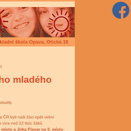
kladní škola Opava, Otická 18
ČR
ího mladého
ktuality
ČR byli naši žáci opět velmi
 více než 22 tisíc žáků.
 místo a Jirka Flasar na 5. místo
,