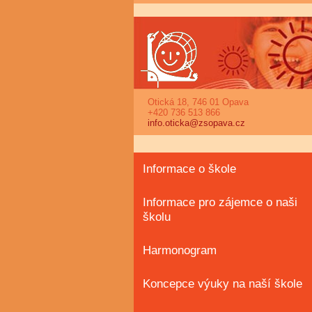
Otická 18, 746 01 Opava
+420 736 513 866
info.oticka@zsopava.cz
Informace o škole
Informace pro zájemce o naši
školu
Harmonogram
Koncepce výuky na naší škole