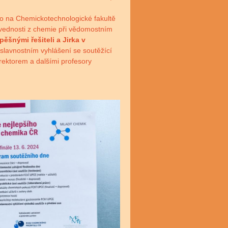
lo na Chemickotechnologické fakultě
dovednosti z chemie při vědomostním
pěšnými řešiteli a Jirka v
 slavnostním vyhlášení se soutěžící
rektorem a dalšími profesory