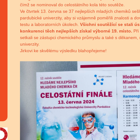
čímž se nominoval do celostátního kola této soutěže.
Ve čtvrtek 13. června se 37 nejlepších mladých chemiků seš
pardubické univerzity, aby si vzájemně poměřili znalosti a 
testu a laboratorních úkolech.
Všichni soutěžící se stali ús
konkurenci těch nejlepších získal výborné 19. místo.
Při
setkali se zástupci chemického průmyslu a také s děkanem, 
univerzity.
Jirkovi ke skvělému výsledku blahopřejeme!