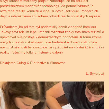
si vyzkoušet mimořádný projekt zaměřující se na edukaci
prostřednictvím moderních technologií. Za pomoci virtuální a
rozšířené reality, komiksu a videí si vyzkoušeli výuku moderních
dějin a interaktivním způsobem odhalili realitu sovětských represí.
Průvodcem jim při tom byl badatelský deník v podobě komiksu.
Takový prožitek jim lépe umožnil rozeznat znaky totalitních režimů a
upevňovat své postoje k demokratickým hodnotám. K tomu kromě
nových znalostí získali navíc také badatelské dovednosti. Zcela
novou zkušeností byla možnost si vyzkoušet na vlastní kůži virtuální
realitu. (všechny fotky umístěny v galerii)
Děkujeme Gulag X-R a festivalu Slunovrat.
L. Sýkorová