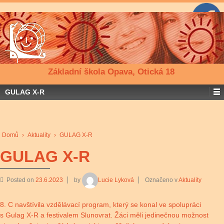
Základní škola Opava, Otická 18
GULAG X-R
Domů
›
Aktuality
›
GULAG X-R
GULAG X-R
Posted on
23.6.2023
by
Lucie Lyková
Označeno v
Aktuality
8. C navštívila vzdělávací program, který se konal ve spolupráci
s Gulag X-R a festivalem Slunovrat. Žáci měli jedinečnou možnost