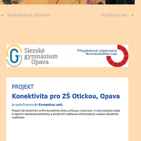
‹
Basketbalová přípravka
Kytičkový den
›