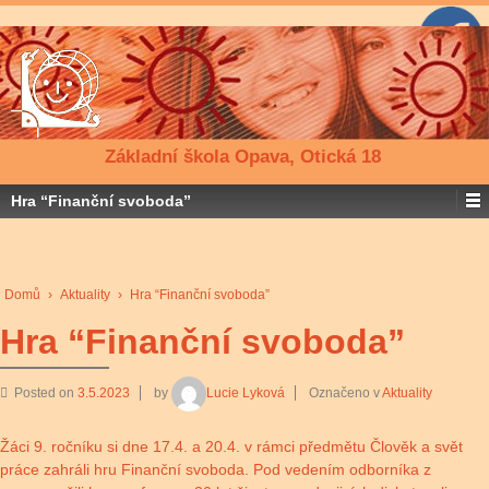
Základní škola Opava, Otická 18
Hra “Finanční svoboda”
Domů
›
Aktuality
›
Hra “Finanční svoboda”
Hra “Finanční svoboda”
Posted on
3.5.2023
by
Lucie Lyková
Označeno v
Aktuality
Žáci 9. ročníku si dne 17.4. a 20.4. v rámci předmětu Člověk a svět
práce zahráli hru Finanční svoboda. Pod vedením odborníka z