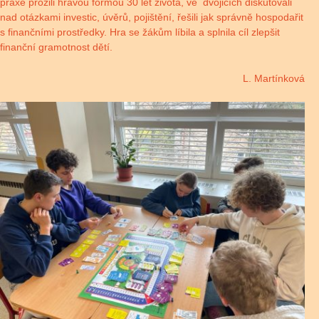
praxe prožili hravou formou 30 let života, ve dvojicích diskutovali
nad otázkami investic, úvěrů, pojištění, řešili jak správně hospodařit
s finančními prostředky. Hra se žákům líbila a splnila cíl zlepšit
finanční gramotnost dětí.
L. Martínková