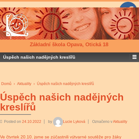
Základní škola Opava, Otická 18
Úspěch našich nadějných kreslířů
Domů
›
Aktuality
›
Úspěch našich nadějných kreslířů
Úspěch našich nadějných
kreslířů
Posted on
24.10.2022
by
Lucie Lyková
Označeno v
Aktuality
Ve čtvrtek 20.10. jsme se zúčastnili výtvarné soutěže pro žáky