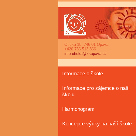
Otická 18, 746 01 Opava
+420 736 513 866
info.oticka@zsopava.cz
Informace o škole
Informace pro zájemce o naši
školu
Harmonogram
Koncepce výuky na naší škole