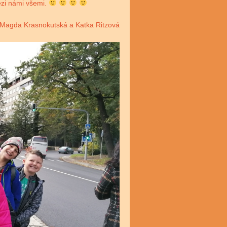
ezi námi všemi.
Magda Krasnokutská a Katka Ritzová