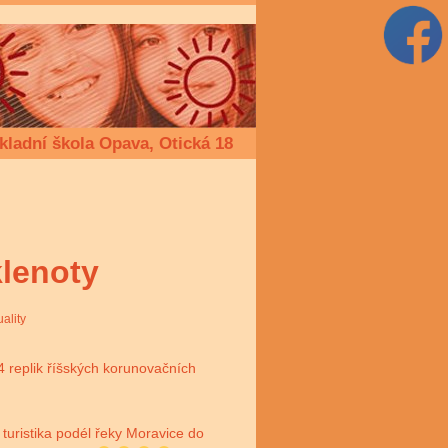
kladní škola Opava, Otická 18
klenoty
uality
u 4 replik říšských korunovačních
 turistika podél řeky Moravice do