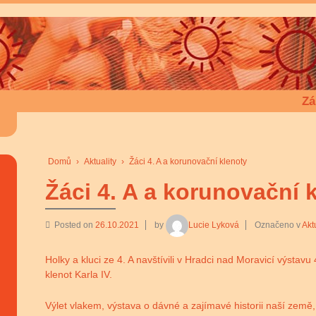
Zá
Domů
›
Aktuality
›
Žáci 4. A a korunovační klenoty
Žáci 4. A a korunovační 
Posted on
26.10.2021
by
Lucie Lyková
Označeno v
Akt
Holky a kluci ze 4. A navštívili v Hradci nad Moravicí výstav
klenot Karla IV.
Výlet vlakem, výstava o dávné a zajímavé historii naší země,