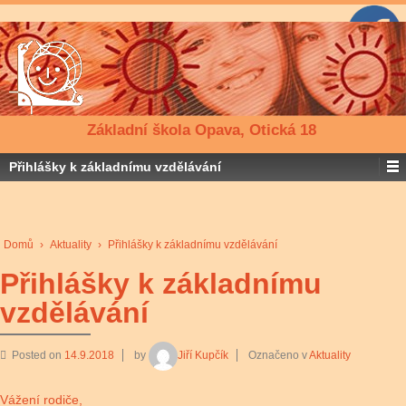
Základní škola Opava, Otická 18
Přihlášky k základnímu vzdělávání
Domů
›
Aktuality
›
Přihlášky k základnímu vzdělávání
Přihlášky k základnímu
vzdělávání
Posted on
14.9.2018
by
Jiří Kupčík
Označeno v
Aktuality
Vážení rodiče,