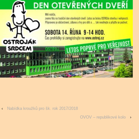
‹
Nabídka kroužků pro šk. rok 2017/2018
OVOV – republikové kolo
›