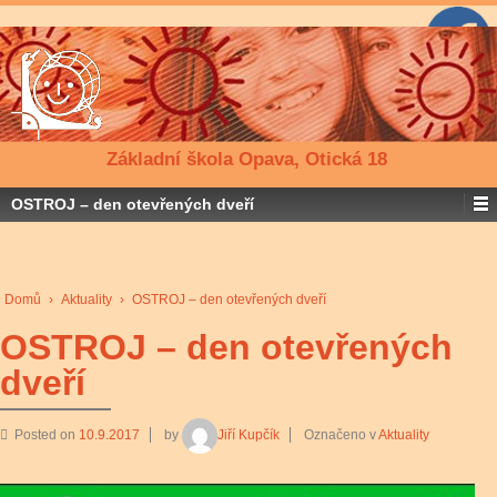
Základní škola Opava, Otická 18
OSTROJ – den otevřených dveří
Domů
›
Aktuality
›
OSTROJ – den otevřených dveří
OSTROJ – den otevřených
dveří
Posted on
10.9.2017
by
Jiří Kupčík
Označeno v
Aktuality